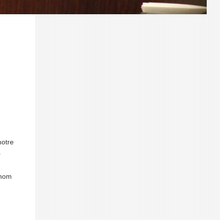
notre
a
 nom