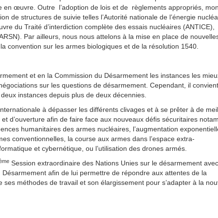
mise en œuvre. Outre l’adoption de lois et de règlements appropriés, mo
ion de structures de suivie telles l’Autorité nationale de l’énergie nucléa
uvre du Traité d’interdiction complète des essais nucléaires (ANTICE),
(ARSN). Par ailleurs, nous nous attelons à la mise en place de nouvelle
la convention sur les armes biologiques et de la résolution 1540.
armement et en la Commission du Désarmement les instances les mieu
s négociations sur les questions de désarmement. Cependant, il convien
s deux instances depuis plus de deux décennies.
ernationale à dépasser les différents clivages et à se prêter à de mei
et d’ouverture afin de faire face aux nouveaux défis sécuritaires not
quences humanitaires des armes nucléaires, l’augmentation exponentiel
mes conventionnelles, la course aux armes dans l’espace extra-
ormatique et cybernétique, ou l’utilisation des drones armés.
ème
Session extraordinaire des Nations Unies sur le désarmement ave
u Désarmement afin de lui permettre de répondre aux attentes de la
e ses méthodes de travail et son élargissement pour s’adapter à la nou