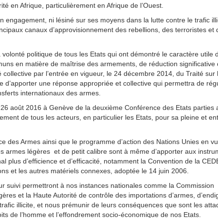
ité en Afrique, particulièrement en Afrique de l’Ouest.
engagement, ni lésiné sur ses moyens dans la lutte contre le trafic illic
ncipaux canaux d’approvisionnement des rebellions, des terroristes et 
a volonté politique de tous les Etats qui ont démontré le caractère utile 
ommuns en matière de maîtrise des armements, de réduction significative
é collective par l’entrée en vigueur, le 24 décembre 2014, du Traité sur 
’apporter une réponse appropriée et collective qui permettra de régu
ansferts internationaux des armes.
u 26 août 2016 à Genève de la deuxième Conférence des Etats parties 
ement de tous les acteurs, en particulier les Etats, pour sa pleine et en
e des Armes ainsi que le programme d’action des Nations Unies en v
des armes légères et de petit calibre sont à même d’apporter aux instr
al plus d’efficience et d’efficacité, notamment la Convention de la CE
ions et les autres matériels connexes, adoptée le 14 juin 2006.
eur suivi permettront à nos instances nationales comme la Commission
égères et la Haute Autorité de contrôle des importations d’armes, d’endi
 trafic illicite, et nous prémunir de leurs conséquences que sont les att
es droits de l’homme et l’effondrement socio-économique de nos Etats.