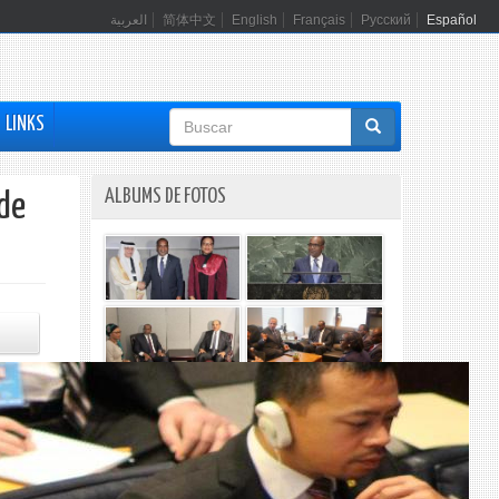
العربية
简体中文
English
Français
Русский
Español
Formulario
LINKS
de
búsqueda
ALBUMS DE FOTOS
 de