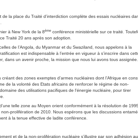
t de la place du Traité d’interdiction complète des essais nucléaires da
.
ème
nier à New York de la 8
conférence ministérielle sur ce traité. Toutef
 ce Traité 20 ans après son adoption.
 celles de l’Angola, du Myanmar et du Swaziland, nous appelons à la
ratification est indispensable à l’entrée en vigueur à s’inscrire dans cett
r, dans un avenir proche, la mission que nous lui avons tous assignée.
s créant des zones exemptes d’armes nucléaires dont l’Afrique en cons
gne de la volonté des Etats africains de renforcer le régime de non-
domaine des utilisations pacifiques de l'énergie nucléaire, pour tirer
re.
n d’une telle zone au Moyen orient conformément à la résolution de 199
e non-prolifération de 2010. Nous espérons que les discussions entam
ment à la tenue effective de ladite conférence.
nt et de la non-prolifération nucléaire s’illustre par son adhésion a