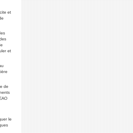
ite et
de
des
 des
le
ler et
au
tière
ue de
uments
DEAO
guer le
aques