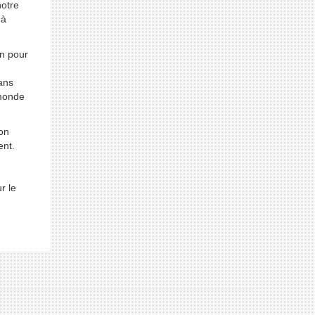
notre
 à
on pour
ans
 monde
son
ent.
r le