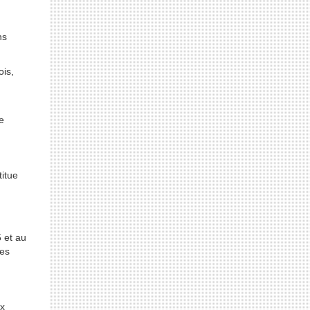
ns
ois,
e
titue
5 et au
ées
ux