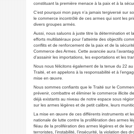
constituant la première menace à la paix et à la sécur
C’est pourquoi mon pays n’a jamais tergiversé sur son 
le commerce incontrôlé de ces armes qui sont les pri
divers groupes armés.
Aussi, nous saluons à juste titre la détermination et l
efforts multilatéraux pour l’atteinte des objectifs c
conflits et de renforcement de la paix et de la sécurit
Commerce des Armes. Cette avancée aura l’avantage d
d’assainir les importations, les exportations et les tr
Nous nous félicitons également de la tenue du 22 a
Traité, et en appelons à la responsabilité et à l’engag
mise en œuvre.
Nous sommes confiants que le Traité sur le Commerc
prévenir, combattre et éliminer le commerce illicite 
déjà existants au niveau de notre espace sous région
sur les armes légères et de petit calibre, leurs munit
La mise en œuvre de ces différents instruments et l
nationale de lutte contre la prolifération des armes l
fléau de la prolifération des armes légères et de leur
terroristes, l’instabilité, l’insécurité, la violation d