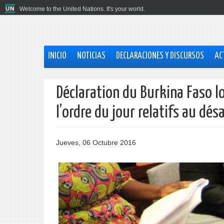
Welcome to the United Nations. It's your world.
INICIO
NOTICIAS
DECLARACIONES Y DISCURSOS
AC
Déclaration du Burkina Faso l
l’ordre du jour relatifs au dé
Jueves, 06 Octubre 2016