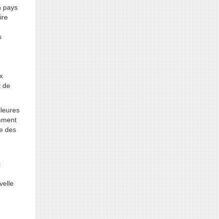
n pays
ire
s
x
t de
lleures
amment
le des
c
velle