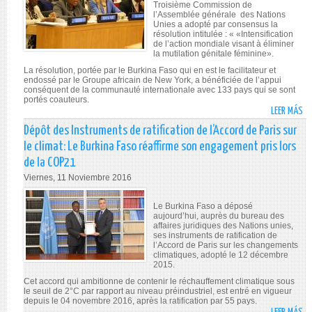
Troisième Commission de
PR
l’Assemblée générale des Nations
Unies a adopté par consensus la
D
résolution intitulée : « «Intensification
GR
de l’action mondiale visant à éliminer
la mutilation génitale féminine».
DE
A
La résolution, portée par le Burkina Faso qui en est le facilitateur et
endossé par le Groupe africain de New York, a bénéficiée de l’appui
AF
conséquent de la communauté internationale avec 133 pays qui se sont
AU
portés coauteurs.
LEER MÁS
DE
SO
NA
AD
Dépôt des Instruments de ratification de l’Accord de Paris sur
UN
DE
le climat: Le Burkina Faso réaffirme son engagement pris lors
PO
LA
de la COP21
LE
RÉ
Viernes, 11 Noviembre 2016
MO
S
DE
LE
Le Burkina Faso a déposé
DÉ
MU
aujourd’hui, auprès du bureau des
20
GÉ
affaires juridiques des Nations unies,
ses instruments de ratification de
FÉ
l’Accord de Paris sur les changements
climatiques, adopté le 12 décembre
2015.
Cet accord qui ambitionne de contenir le réchauffement climatique sous
le seuil de 2°C par rapport au niveau préindustriel, est entré en vigueur
depuis le 04 novembre 2016, après la ratification par 55 pays.