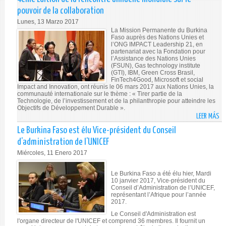
D
pouvoir de la collaboration
BU
Lunes, 13 Marzo 2017
FA
La Mission Permanente du Burkina
A
Faso auprès des Nations Unies et
l’ONG IMPACT Leadership 21, en
DÉ
partenariat avec la Fondation pour
GÉ
l’Assistance des Nations Unies
(FSUN), Gas technology institute
DE
(GTI), IBM, Green Cross Brasil,
LA
FinTech4Good, Microsoft et social
SO
Impact and Innovation, ont réunis le 06 mars 2017 aux Nations Unies, la
communauté internationale sur le thème : « Tirer partie de la
ET
Technologie, de l’investissement et de la philanthropie pour atteindre les
UN
Objectifs de Développement Durable ».
LEER MÁS
SE
SO
DE
4E
Le Burkina Faso est élu Vice-président du Conseil
LA
ED
d’administration de l’UNICEF
CO
DE
Miércoles, 11 Enero 2017
DE
LA
LA
RE
Le Burkina Faso a été élu hier, Mardi
CO
AN
10 janvier 2017, Vice-président du
DE
MO
Conseil d’Administration de l’UNICEF,
représentant l’Afrique pour l’année
LA
S
2017.
FE
LE
Le Conseil d'Administration est
PR
PO
l'organe directeur de l'UNICEF et comprend 36 membres. Il fournit un