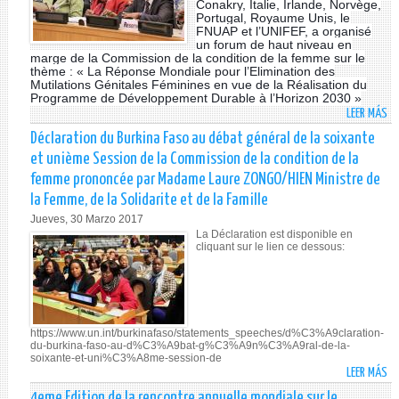
Conakry, Italie, Irlande, Norvège,
LA
Portugal, Royaume Unis, le
FNUAP et l’UNIFEF, a organisé
CO
un forum de haut niveau en
DE
marge de la Commission de la condition de la femme sur le
LA
thème : « La Réponse Mondiale pour l’Elimination des
Mutilations Génitales Féminines en vue de la Réalisation du
FE
Programme de Développement Durable à l’Horizon 2030 »
LEER MÁS
SO
F
Déclaration du Burkina Faso au débat général de la soixante
DE
et unième Session de la Commission de la condition de la
H
femme prononcée par Madame Laure ZONGO/HIEN Ministre de
NI
la Femme, de la Solidarite et de la Famille
EN
Jueves, 30 Marzo 2017
M
La Déclaration est disponible en
DE
cliquant sur le lien ce dessous:
LA
CO
DE
LA
CO
https://www.un.int/burkinafaso/statements_speeches/d%C3%A9claration-
DE
du-burkina-faso-au-d%C3%A9bat-g%C3%A9n%C3%A9ral-de-la-
soixante-et-uni%C3%A8me-session-de
LA
LEER MÁS
SO
FE
DÉ
4eme Edition de la rencontre annuelle mondiale sur le