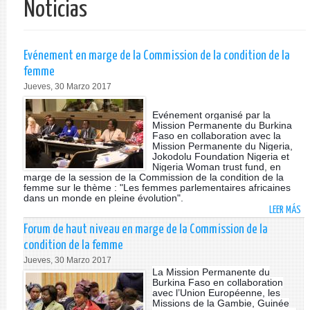
Noticias
Evénement en marge de la Commission de la condition de la
femme
Jueves, 30 Marzo 2017
Evénement organisé par la
Mission Permanente du Burkina
Faso en collaboration avec la
Mission Permanente du Nigeria,
Jokodolu Foundation Nigeria et
Nigeria Woman trust fund, en
marge de la session de la Commission de la condition de la
femme sur le thème : "Les femmes parlementaires africaines
dans un monde en pleine évolution".
LEER MÁS
SO
EV
Forum de haut niveau en marge de la Commission de la
EN
condition de la femme
M
Jueves, 30 Marzo 2017
DE
La Mission Permanente du
LA
Burkina Faso en collaboration
avec l’Union Européenne, les
CO
Missions de la Gambie, Guinée
DE