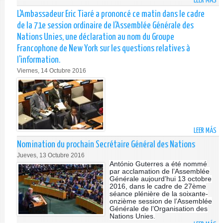
LEER MÁS
SO
DÉ
L'Ambassadeur Eric Tiaré a prononcé ce matin dans le cadre
DE
de la 71e session ordinaire de l'Assemblée Générale des
IN
Nations Unies, une déclaration au nom du Groupe
DE
Francophone de New York sur les questions relatives à
RA
l'information.
DE
L’
Viernes, 14 Octubre 2016
DE
PA
S
LE
CL
LE
LEER MÁS
SO
BU
L'
Nomination du prochain Secrétaire Général des Nations
FA
ER
Jueves, 13 Octubre 2016
RÉ
TI
António Guterres a été nommé
S
A
par acclamation de l’Assemblée
Générale aujourd’hui 13 octobre
EN
PR
2016, dans le cadre de 27ème
PR
CE
séance plénière de la soixante-
LO
MA
onzième session de l’Assemblée
Générale de l’Organisation des
DE
D
Nations Unies.
LA
LE