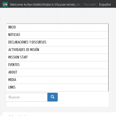
Welcome to the United Nations. It's your world.
العربية
简体中文
English
Français
Русский
Español
INICIO
NOTICIAS
DECLARACIONES Y DISCURSOS
ACTIVIDADES DE MISIÓN
MISSION STAFF
EVENTOS
ABOUT
MEDIA
LINKS
Formulario
de
Buscar
búsqueda