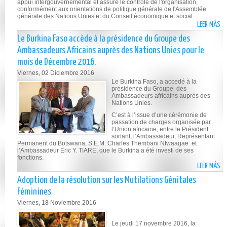
PA
DE
appui intergouvernemental et assure le contrôle de l'organisation,
conformément aux orientations de politique générale de l'Assemblée
M
LA
générale
des Nations Unies et du Conseil économique et social.
LA
CO
LEER MÁS
SO
ZO
LE
Le Burkina Faso accède à la présidence du Groupe des
MI
BU
Ambassadeurs Africains auprès des Nations Unies pour le
DE
FA
mois de Décembre 2016.
LA
ES
FE
Viernes, 02 Diciembre 2016
ÉL
Le Burkina Faso, a accedé à la
DE
VI
présidence du Groupe des
LA
PR
Ambassadeurs africains auprès des
SO
Nations Unies.
D
ET
C’est à l’issue d’une cérémonie de
CO
passation de charges organisée par
DE
D’
l’Union africaine, entre le Président
LA
DE
sortant, l’Ambassadeur, Représentant
FA
Permanent du Botswana, S.E.M. Charles Thembani Ntwaagae et
L’
l’Ambassadeur Eric Y. TIARE, que le Burkina a été investi de ses
fonctions.
LEER MÁS
SO
LE
Adoption de la résolution sur les Mutilations Génitales
BU
Féminines
FA
Viernes, 18 Noviembre 2016
AC
À
Le jeudi 17 novembre 2016, la
LA