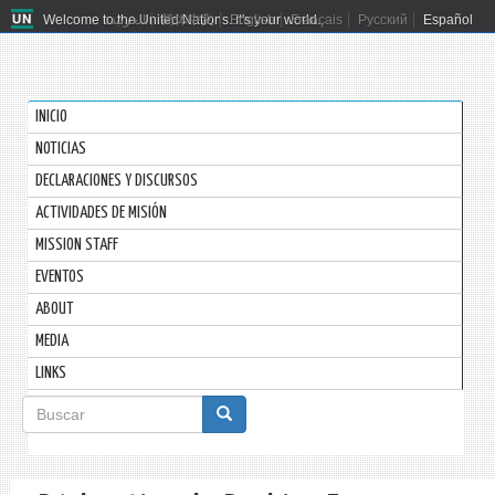
Welcome to the United Nations. It's your world.
العربية
简体中文
English
Français
Русский
Español
INICIO
NOTICIAS
DECLARACIONES Y DISCURSOS
ACTIVIDADES DE MISIÓN
MISSION STAFF
EVENTOS
ABOUT
MEDIA
LINKS
Formulario
de
Buscar
búsqueda