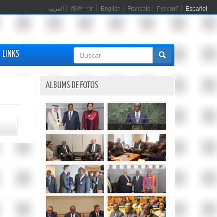
العربية
简体中文
English
Français
Русский
Español
Formulario
LINKS
de
búsqueda
ALBUMS DE FOTOS