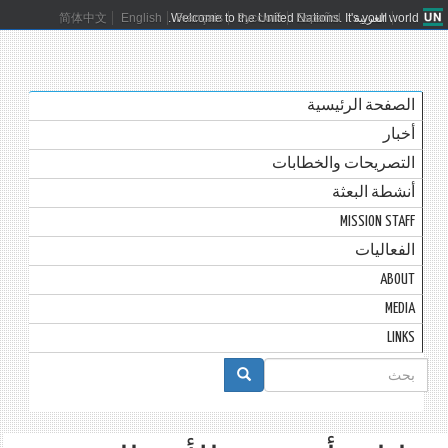
العربية
Español
Русский
Français
Welcome to the United Nations. It's your world.
English
简体中文
الصفحة الرئيسية
أخبار
التصريحات والخطابات
أنشطة البعثة
MISSION STAFF
الفعاليات
ABOUT
MEDIA
LINKS
استمارة
البحث
بحث