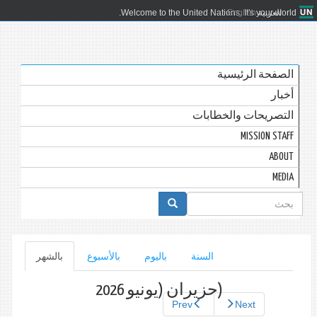
العربية
English
Welcome to the United Nations. It's your world.
الصفحة الرئيسية
أخبار
التصريحات والخطابات
MISSION STAFF
ABOUT
MEDIA
استمارة
البحث
التبويبات
السنة
باليوم
بالأسبوع
بالشهر
(علامة
التبويب
الأساسية
النشطة)
(حزيران (يونيو 2026
Prev
Next