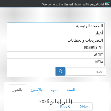
العربية
English
Welcome to the United Nations. It's your world.
الصفحة الرئيسية
أخبار
التصريحات والخطابات
MISSION STAFF
ABOUT
MEDIA
استمارة
البحث
التبويبات
السنة
باليوم
بالأسبوع
بالشهر
(علامة
التبويب
الأساسية
النشطة)
(آيار (مايو 2026
Prev
Next