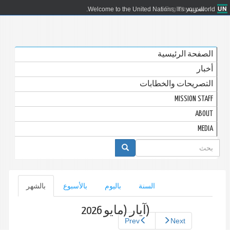
العربية
English
Welcome to the United Nations. It's your world.
الصفحة الرئيسية
أخبار
التصريحات والخطابات
MISSION STAFF
ABOUT
MEDIA
استمارة
البحث
التبويبات
السنة
باليوم
بالأسبوع
بالشهر
(علامة
التبويب
الأساسية
النشطة)
(آيار (مايو 2026
Prev
Next