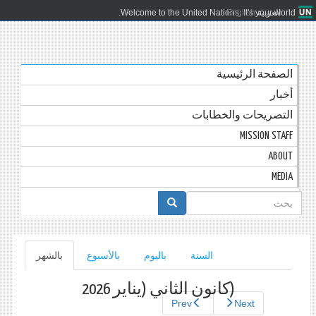
العربية
English
Welcome to the United Nations. It's your world.
الصفحة الرئيسية
أخبار
التصريحات والخطابات
MISSION STAFF
ABOUT
MEDIA
استمارة
البحث
التبويبات
السنة
باليوم
بالأسبوع
بالشهر
(علامة
التبويب
الأساسية
النشطة)
(كانون الثاني (يناير 2026
Prev
Next