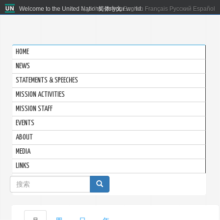
Welcome to the United Nations. It's your world.
العربية
简体中文
English
Français
Русский
Español
HOME
NEWS
STATEMENTS & SPEECHES
MISSION ACTIVITIES
MISSION STAFF
EVENTS
ABOUT
MEDIA
LINKS
搜
索
表
主