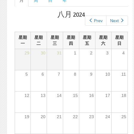
月
（活
周
日
年
单
动
标
标
八月 2024
签
签）
Prev
Next
星期
星期
星期
星期
星期
星期
星期
一
二
三
四
五
六
日
29
30
31
1
2
3
4
5
6
7
8
9
10
11
12
13
14
15
16
17
18
19
20
21
22
23
24
25