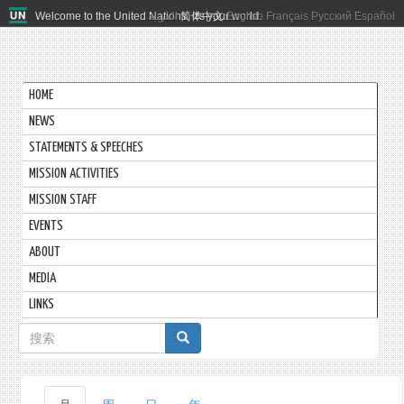
Welcome to the United Nations. It's your world.
العربية
简体中文
English
Français
Русский
Español
HOME
NEWS
STATEMENTS & SPEECHES
MISSION ACTIVITIES
MISSION STAFF
EVENTS
ABOUT
MEDIA
LINKS
搜
索
表
主