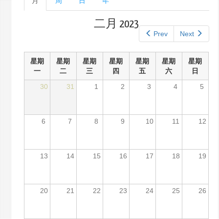
月
（活
周
日
年
单
动
标
标
二月 2023
签
签）
Prev
Next
星期
星期
星期
星期
星期
星期
星期
一
二
三
四
五
六
日
30
31
1
2
3
4
5
6
7
8
9
10
11
12
13
14
15
16
17
18
19
20
21
22
23
24
25
26