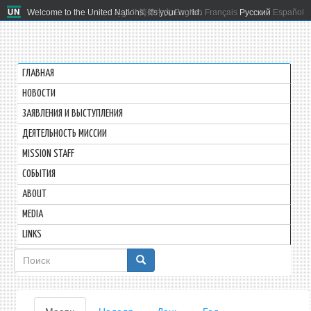
Welcome to the United Nations. It's your world.
العربية
简体中文
English
Français
Русский
Español
ГЛАВНАЯ
HОВОСТИ
ЗАЯВЛЕНИЯ И ВЫСТУПЛЕНИЯ
ДЕЯТЕЛЬНОСТЬ МИССИИ
MISSION STAFF
СОБЫТИЯ
ABOUT
MEDIA
LINKS
Форма
поиска
Главные