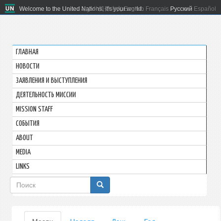
Welcome to the United Nations. It's your world.
العربية
简体中文
English
Français
Русский
Español
ГЛАВНАЯ
HОВОСТИ
ЗАЯВЛЕНИЯ И ВЫСТУПЛЕНИЯ
ДЕЯТЕЛЬНОСТЬ МИССИИ
MISSION STAFF
СОБЫТИЯ
ABOUT
MEDIA
LINKS
Форма
поиска
Главные