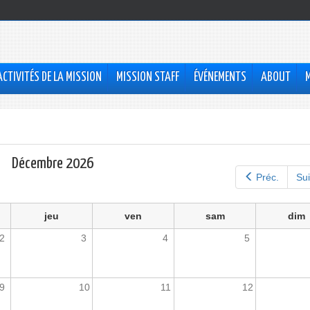
ACTIVITÉS DE LA MISSION
MISSION STAFF
ÉVÉNEMENTS
ABOUT
Décembre 2026
Préc.
Sui
jeu
ven
sam
dim
2
3
4
5
9
10
11
12