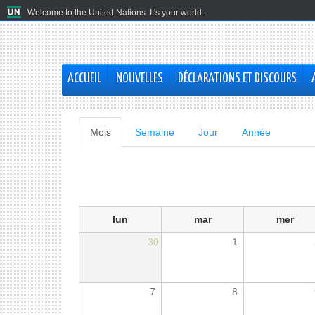
Welcome to the United Nations. It's your world.
ACCUEIL
NOUVELLES
DÉCLARATIONS ET DISCOURS
Onglets
Mois
(onglet
Semaine
Jour
Année
actif)
principaux
lun
mar
mer
30
1
7
8