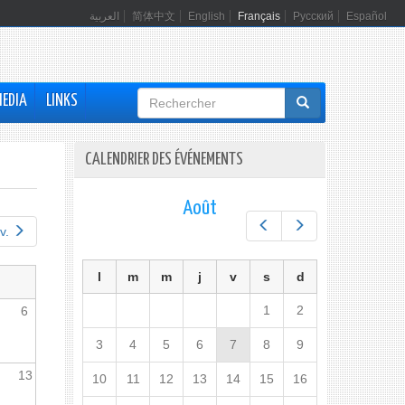
العربية
简体中文
English
Français
Русский
Español
Formulaire
MEDIA
LINKS
de
recherche
CALENDRIER DES ÉVÉNEMENTS
Août
Préc.
Suiv.
v.
l
m
m
j
v
s
d
1
2
6
3
4
5
6
7
8
9
13
10
11
12
13
14
15
16