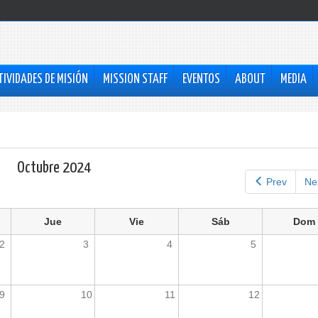
TIVIDADES DE MISIÓN
MISSION STAFF
EVENTOS
ABOUT
MEDIA
Octubre 2024
Prev
Ne
Jue
Vie
Sáb
Dom
2
3
4
5
9
10
11
12