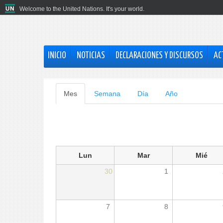
Welcome to the United Nations. It's your world.
INICIO
NOTICIAS
DECLARACIONES Y DISCURSOS
AC
Solapas
Mes
(solapa
Semana
Día
Año
activa)
principales
Lun
Mar
Mié
30
1
7
8