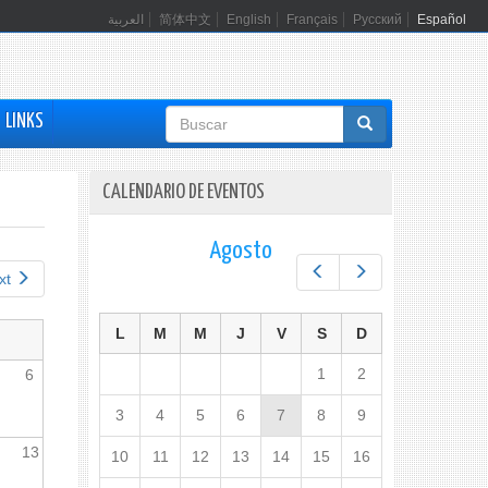
العربية
简体中文
English
Français
Русский
Español
Formulario
LINKS
de
búsqueda
CALENDARIO DE EVENTOS
Agosto
Prev
Next
xt
L
M
M
J
V
S
D
1
2
6
3
4
5
6
7
8
9
13
10
11
12
13
14
15
16