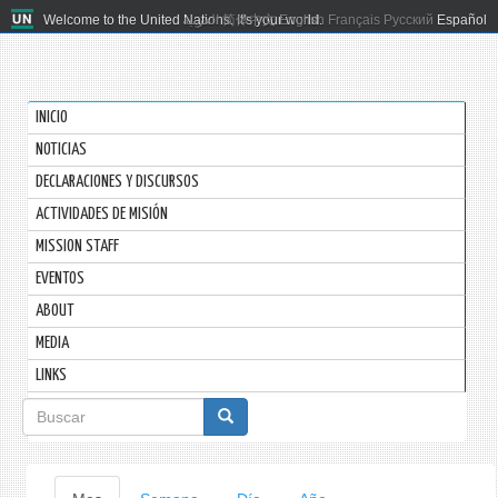
Welcome to the United Nations. It's your world.
العربية
简体中文
English
Français
Русский
Español
INICIO
NOTICIAS
DECLARACIONES Y DISCURSOS
ACTIVIDADES DE MISIÓN
MISSION STAFF
EVENTOS
ABOUT
MEDIA
LINKS
Formulario
de
búsqueda
Solapas