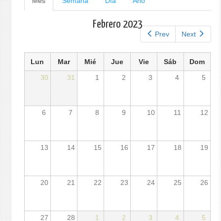
Mes
(solapa
Semana
Día
Año
activa)
principales
Febrero 2023
Prev
Next
Lun
Mar
Mié
Jue
Vie
Sáb
Dom
30
31
1
2
3
4
5
6
7
8
9
10
11
12
13
14
15
16
17
18
19
20
21
22
23
24
25
26
27
28
1
2
3
4
5