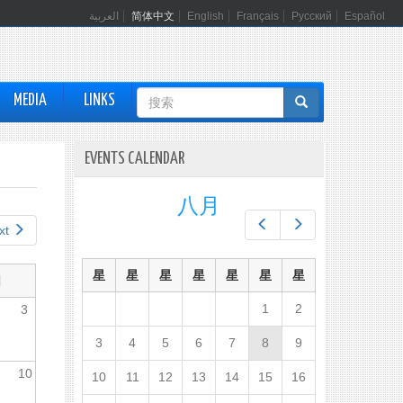
العربية
简体中文
English
Français
Русский
Español
搜
MEDIA
LINKS
索
表
EVENTS CALENDAR
单
八月
Prev
Next
xt
星
星
星
星
星
星
星
日
1
2
3
3
4
5
6
7
8
9
10
10
11
12
13
14
15
16