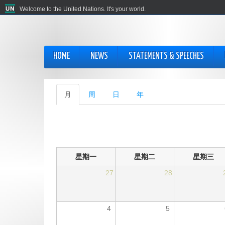
Welcome to the United Nations. It's your world.
HOME
NEWS
STATEMENTS & SPEECHES
主
月
（活
周
日
年
动
标
标
签
签）
星期一
星期二
星期三
27
28
4
5