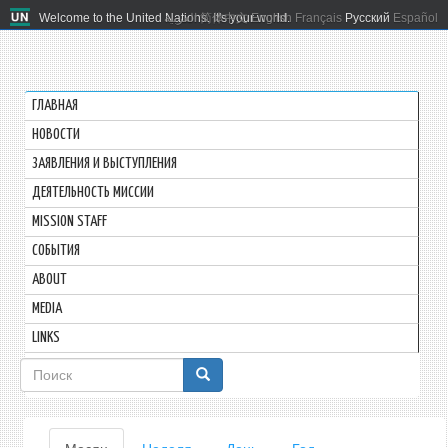
Welcome to the United Nations. It's your world.
العربية
简体中文
English
Français
Русский
Español
ГЛАВНАЯ
HОВОСТИ
ЗАЯВЛЕНИЯ И ВЫСТУПЛЕНИЯ
ДЕЯТЕЛЬНОСТЬ МИССИИ
MISSION STAFF
СОБЫТИЯ
ABOUT
MEDIA
LINKS
Форма
поиска
Главные