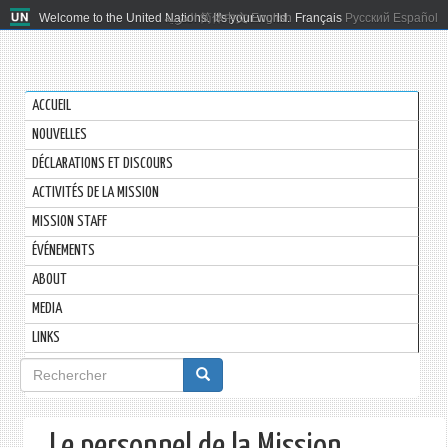
Welcome to the United Nations. It's your world.
العربية
简体中文
English
Français
Русский
Español
ACCUEIL
NOUVELLES
DÉCLARATIONS ET DISCOURS
ACTIVITÉS DE LA MISSION
MISSION STAFF
ÉVÉNEMENTS
ABOUT
MEDIA
LINKS
Formulaire
de
recherche
Le personnel de la Mission