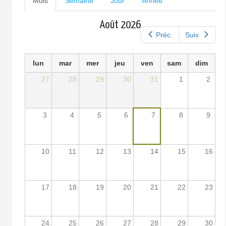
Mois
(onglet
Semaine
Jour
Année
actif)
principaux
Août 2026
Préc.
Suiv.
lun
mar
mer
jeu
ven
sam
dim
27
28
29
30
31
1
2
3
4
5
6
7
8
9
10
11
12
13
14
15
16
17
18
19
20
21
22
23
24
25
26
27
28
29
30