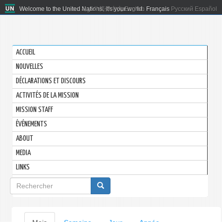
Welcome to the United Nations. It's your world.
العربية
简体中文
English
Français
Русский
Español
ACCUEIL
NOUVELLES
DÉCLARATIONS ET DISCOURS
ACTIVITÉS DE LA MISSION
MISSION STAFF
ÉVÉNEMENTS
ABOUT
MEDIA
LINKS
Formulaire
de
recherche
Onglets