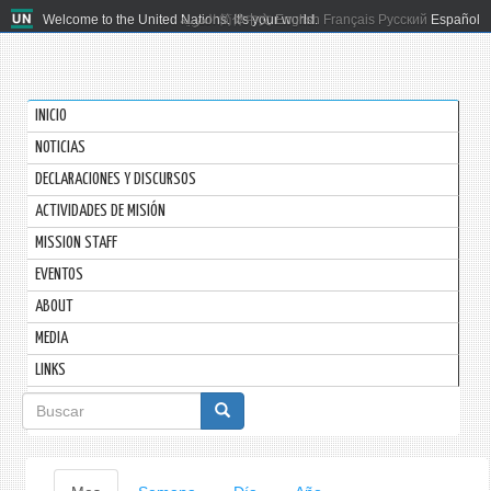
Welcome to the United Nations. It's your world.
العربية
简体中文
English
Français
Русский
Español
INICIO
NOTICIAS
DECLARACIONES Y DISCURSOS
ACTIVIDADES DE MISIÓN
MISSION STAFF
EVENTOS
ABOUT
MEDIA
LINKS
Formulario
de
búsqueda
Solapas