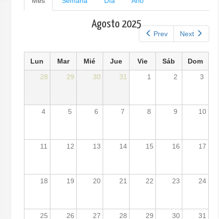
Mes
(solapa
Semana
Día
Año
activa)
principales
Agosto 2025
Prev
Next
Lun
Mar
Mié
Jue
Vie
Sáb
Dom
28
29
30
31
1
2
3
4
5
6
7
8
9
10
11
12
13
14
15
16
17
18
19
20
21
22
23
24
25
26
27
28
29
30
31