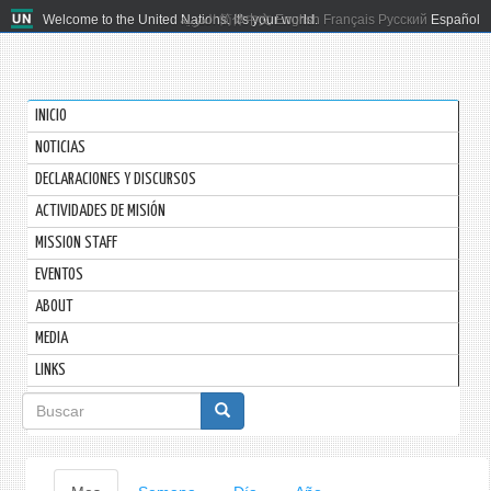
Welcome to the United Nations. It's your world.
العربية
简体中文
English
Français
Русский
Español
INICIO
NOTICIAS
DECLARACIONES Y DISCURSOS
ACTIVIDADES DE MISIÓN
MISSION STAFF
EVENTOS
ABOUT
MEDIA
LINKS
Formulario
de
búsqueda
Solapas