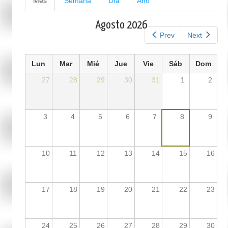
Mes
(solapa
Semana
Día
Año
activa)
principales
Agosto 2026
Prev
Next
Lun
Mar
Mié
Jue
Vie
Sáb
Dom
27
28
29
30
31
1
2
3
4
5
6
7
8
9
10
11
12
13
14
15
16
17
18
19
20
21
22
23
24
25
26
27
28
29
30