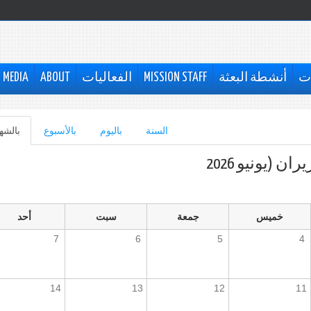
ات
أنشطة البعثة
MISSION STAFF
الفعاليات
ABOUT
MEDIA
السنة
باليوم
بالأسبوع
بالشه
ران (يونيو 2026
خميس
جمعة
سبت
أحد
7
6
5
4
14
13
12
11