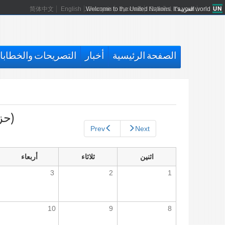
العربية
Español
Русский
Français
Welcome to the United Nations. It's your world.
English
简体中文
الصفحة الرئيسية
أخبار
التصريحات والخطاب
التبويبات
الأساسية
(حزي
Prev
Next
اثنين
ثلاثاء
أربعاء
3
2
1
10
9
8