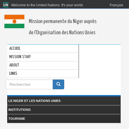
Welcome to the United Nations. It's your world.
Français
Mission permanente du Niger auprès
de l'Organisation des Nations Unies
ACCUEIL
MISSION STAFF
ABOUT
LINKS
Formulaire
de
Rechercher
recherche
LE NIGER ET LES NATIONS UNIES
INSTITUTIONS
TOURISME