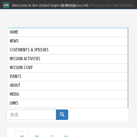
Welcome to the United Nations. It's your world.
العربية
简体中文
English
Français
Русский
Español
HOME
NEWS
STATEMENTS & SPEECHES
MISSION ACTIVITIES
MISSION STAFF
EVENTS
ABOUT
MEDIA
LINKS
搜
索
表
主