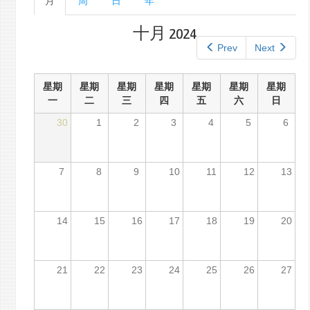
月
（活
周
日
年
单
动
标
标
十月 2024
签
签）
Prev
Next
星期
星期
星期
星期
星期
星期
星期
一
二
三
四
五
六
日
30
1
2
3
4
5
6
7
8
9
10
11
12
13
14
15
16
17
18
19
20
21
22
23
24
25
26
27