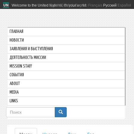
Welcome to the United Nations. It's your world.
العربية
简体中文
English
Français
Русский
Español
ГЛАВНАЯ
HОВОСТИ
ЗАЯВЛЕНИЯ И ВЫСТУПЛЕНИЯ
ДЕЯТЕЛЬНОСТЬ МИССИИ
MISSION STAFF
СОБЫТИЯ
ABOUT
MEDIA
LINKS
Форма
поиска
Главные