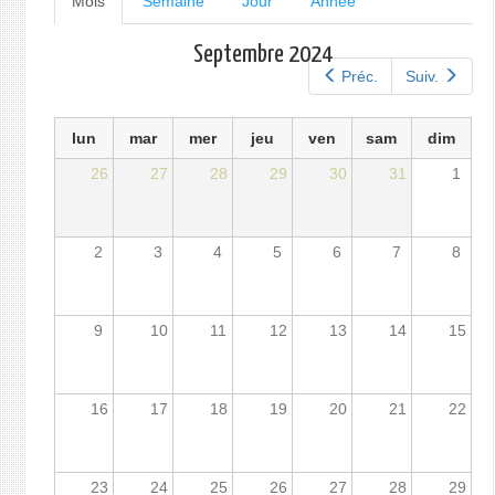
Mois
(onglet
Semaine
Jour
Année
actif)
principaux
Septembre 2024
Préc.
Suiv.
lun
mar
mer
jeu
ven
sam
dim
26
27
28
29
30
31
1
2
3
4
5
6
7
8
9
10
11
12
13
14
15
16
17
18
19
20
21
22
23
24
25
26
27
28
29