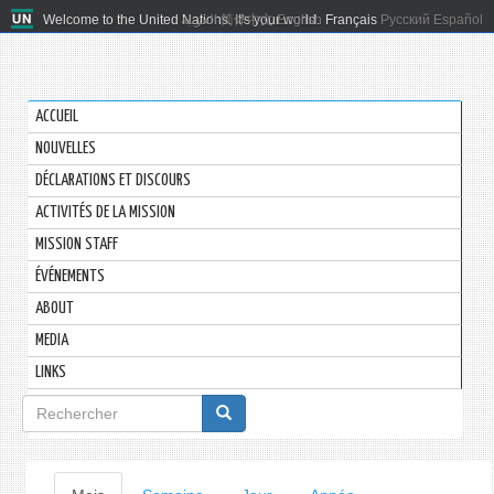
Welcome to the United Nations. It's your world.
العربية
简体中文
English
Français
Русский
Español
ACCUEIL
NOUVELLES
DÉCLARATIONS ET DISCOURS
ACTIVITÉS DE LA MISSION
MISSION STAFF
ÉVÉNEMENTS
ABOUT
MEDIA
LINKS
Formulaire
de
recherche
Onglets