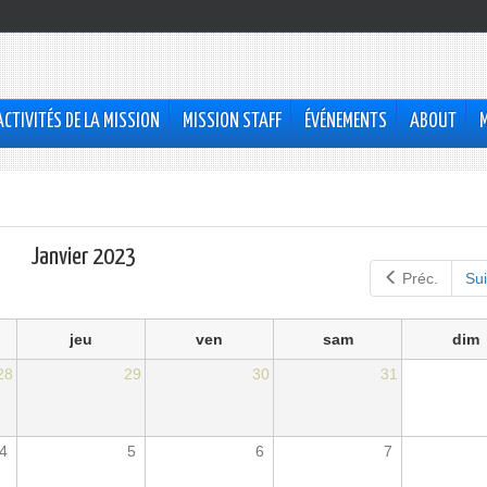
ACTIVITÉS DE LA MISSION
MISSION STAFF
ÉVÉNEMENTS
ABOUT
Janvier 2023
Préc.
Sui
jeu
ven
sam
dim
28
29
30
31
4
5
6
7