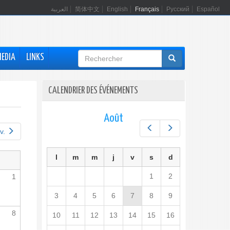
العربية
简体中文
English
Français
Русский
Español
Formulaire
MEDIA
LINKS
de
recherche
CALENDRIER DES ÉVÉNEMENTS
Août
Préc.
Suiv.
v.
l
m
m
j
v
s
d
1
2
1
3
4
5
6
7
8
9
8
10
11
12
13
14
15
16