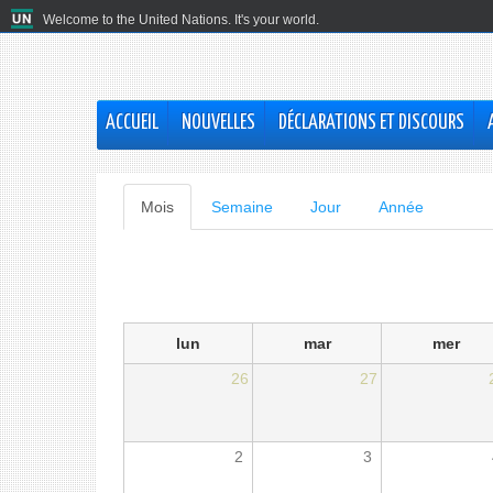
Welcome to the United Nations. It's your world.
ACCUEIL
NOUVELLES
DÉCLARATIONS ET DISCOURS
Onglets
Mois
(onglet
Semaine
Jour
Année
actif)
principaux
lun
mar
mer
26
27
2
3