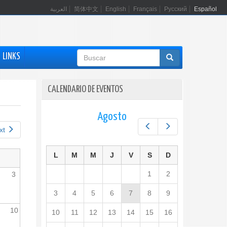
العربية
简体中文
English
Français
Русский
Español
Formulario
LINKS
de
búsqueda
CALENDARIO DE EVENTOS
Agosto
Prev
Next
xt
L
M
M
J
V
S
D
1
2
3
3
4
5
6
7
8
9
10
10
11
12
13
14
15
16