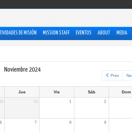
TIVIDADES DE MISIÓN
MISSION STAFF
EVENTOS
ABOUT
MEDIA
Noviembre 2024
Prev
Ne
Jue
Vie
Sáb
Dom
30
31
1
2
6
7
8
9