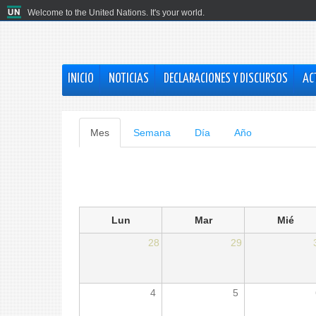
Welcome to the United Nations. It's your world.
INICIO
NOTICIAS
DECLARACIONES Y DISCURSOS
AC
Solapas
Mes
(solapa
Semana
Día
Año
activa)
principales
Lun
Mar
Mié
28
29
4
5