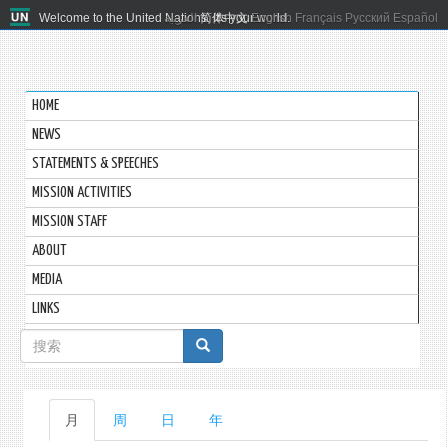
Welcome to the United Nations. It's your world.
العربية
简体中文
English
Français
Русский
Español
HOME
NEWS
STATEMENTS & SPEECHES
MISSION ACTIVITIES
MISSION STAFF
ABOUT
MEDIA
LINKS
搜
索
表
主
月
（活
周
日
年
单
动