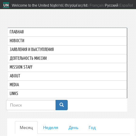
Welcome to the United Nations. It's your world.
العربية
简体中文
English
Français
Русский
Español
ГЛАВНАЯ
HОВОСТИ
ЗАЯВЛЕНИЯ И ВЫСТУПЛЕНИЯ
ДЕЯТЕЛЬНОСТЬ МИССИИ
MISSION STAFF
ABOUT
MEDIA
LINKS
Форма
поиска
Главные
Месяц
(активная
Неделя
День
Год
вкладка)