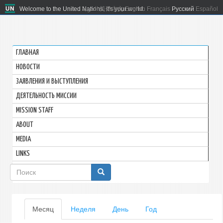
Welcome to the United Nations. It's your world.
العربية
简体中文
English
Français
Русский
Español
ГЛАВНАЯ
HОВОСТИ
ЗАЯВЛЕНИЯ И ВЫСТУПЛЕНИЯ
ДЕЯТЕЛЬНОСТЬ МИССИИ
MISSION STAFF
ABOUT
MEDIA
LINKS
Форма
поиска
Главные
Месяц
(активная
Неделя
День
Год
вкладка)