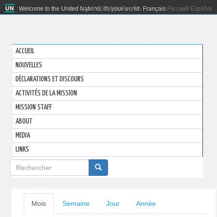
Welcome to the United Nations. It's your world.
العربية
简体中文
English
Français
Русский
Español
ACCUEIL
NOUVELLES
DÉCLARATIONS ET DISCOURS
ACTIVITÉS DE LA MISSION
MISSION STAFF
ABOUT
MEDIA
LINKS
Formulaire
de
recherche
Onglets
Mois
(onglet
Semaine
Jour
Année
actif)