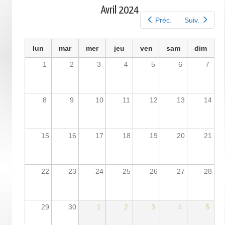
principaux
Avril 2024
Préc.
Suiv.
lun
mar
mer
jeu
ven
sam
dim
1
2
3
4
5
6
7
8
9
10
11
12
13
14
15
16
17
18
19
20
21
22
23
24
25
26
27
28
29
30
1
2
3
4
5