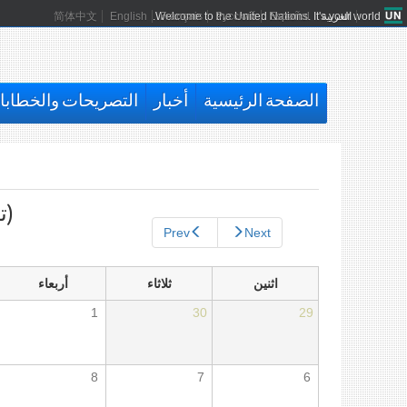
العربية
Español
Русский
Français
Welcome to the United Nations. It's your world.
English
简体中文
الصفحة الرئيسية
أخبار
التصريحات والخطاب
التبويبات
الأساسية
(تم
Prev
Next
اثنين
ثلاثاء
أربعاء
1
30
29
8
7
6