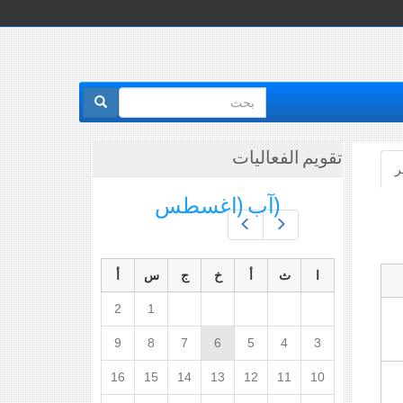
استمارة
البحث
تقويم الفعاليات
ر
(علامة
التبويب
(آب (اغسطس
النشطة)
Prev
Next
ا
ث
أ
خ
ج
س
أ
2
1
9
8
7
6
5
4
3
16
15
14
13
12
11
10