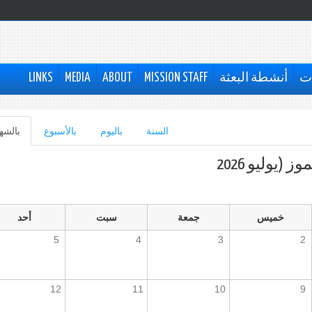
ات
أنشطة البعثة
MISSION STAFF
ABOUT
MEDIA
LINKS
السنة
باليوم
بالأسبوع
بالشه
وز (يوليو 2026
خميس
جمعة
سبت
أحد
5
4
3
2
12
11
10
9