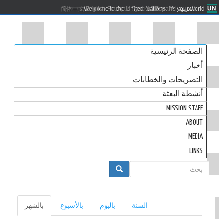
العربية
Español
Русский
Français
English
Welcome to the United Nations. It's your world.
简体中文
الصفحة الرئيسية
أخبار
التصريحات والخطابات
أنشطة البعثة
MISSION STAFF
ABOUT
MEDIA
LINKS
استمارة
البحث
التبويبات
السنة
باليوم
بالأسبوع
بالشهر
(علامة
التبويب