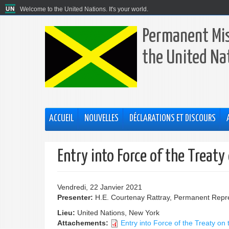
Welcome to the United Nations. It's your world.
Permanent Mis
the United Na
ACCUEIL
NOUVELLES
DÉCLARATIONS ET DISCOURS
Entry into Force of the Treat
Vendredi, 22 Janvier 2021
Presenter:
H.E. Courtenay Rattray, Permanent Repre
Lieu:
United Nations, New York
Attachements:
Entry into Force of the Treaty on