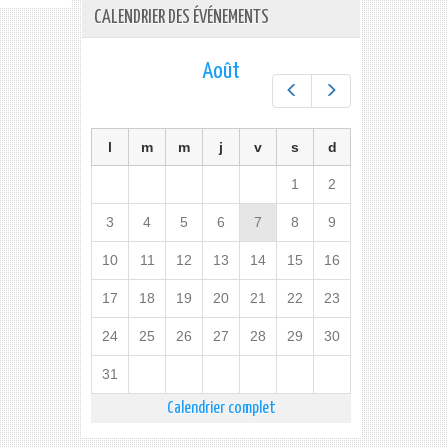
CALENDRIER DES ÉVÉNEMENTS
Août
Préc.
Suiv.
l
m
m
j
v
s
d
1
2
3
4
5
6
7
8
9
10
11
12
13
14
15
16
17
18
19
20
21
22
23
24
25
26
27
28
29
30
31
Calendrier complet