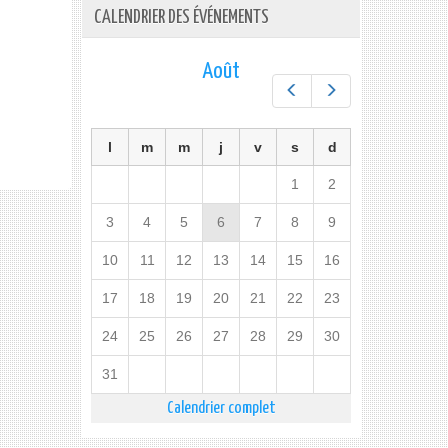
CALENDRIER DES ÉVÉNEMENTS
Août
Préc.
Suiv.
l
m
m
j
v
s
d
1
2
3
4
5
6
7
8
9
10
11
12
13
14
15
16
17
18
19
20
21
22
23
24
25
26
27
28
29
30
31
Calendrier complet