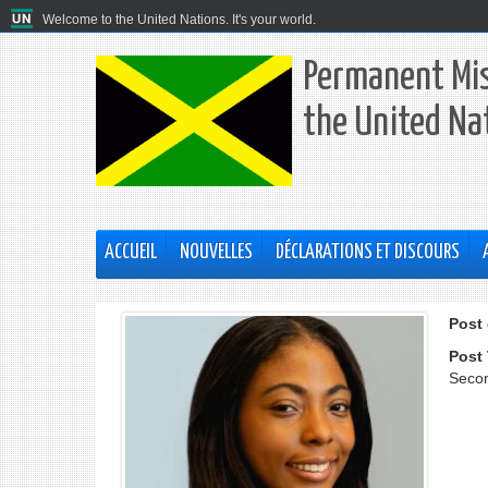
Welcome to the United Nations. It's your world.
Permanent Mis
the United Na
ACCUEIL
NOUVELLES
DÉCLARATIONS ET DISCOURS
Post 
Post 
Secon