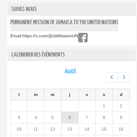
SUIVEZ-NOUS
PERMANENT MISSION OF JAMAICA TO THE UNITED NATIONS
Email:
https://x.com/@JaMissionUN
CALENDRIER DES ÉVÉNEMENTS
Août
Préc.
Suiv.
l
m
m
j
v
s
d
1
2
3
4
5
6
7
8
9
10
11
12
13
14
15
16