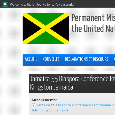
Welcome to the United Nations. It's your world.
Permanent Mis
the United Na
ACCUEIL
NOUVELLES
DÉCLARATIONS ET DISCOURS
Jamaica 55 Diaspora Conference P
Kingston Jamaica
Attachements:
Jamaica 55 Diaspora Conference Programme 2
July, Kingston Jamaica