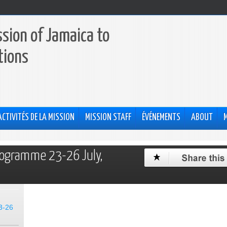
sion of Jamaica to
tions
ACTIVITÉS DE LA MISSION
MISSION STAFF
ÉVÉNEMENTS
ABOUT
rogramme 23-26 July,
3-26