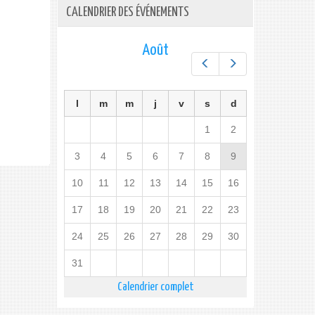
CALENDRIER DES ÉVÉNEMENTS
Août
Préc.
Suiv.
l
m
m
j
v
s
d
1
2
3
4
5
6
7
8
9
10
11
12
13
14
15
16
17
18
19
20
21
22
23
24
25
26
27
28
29
30
31
Calendrier complet