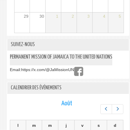
29
30
1
2
3
4
5
SUIVEZ-NOUS
PERMANENT MISSION OF JAMAICA TO THE UNITED NATIONS
Email:
https://x.com/@JaMissionUN
CALENDRIER DES ÉVÉNEMENTS
Août
Préc.
Suiv.
l
m
m
j
v
s
d