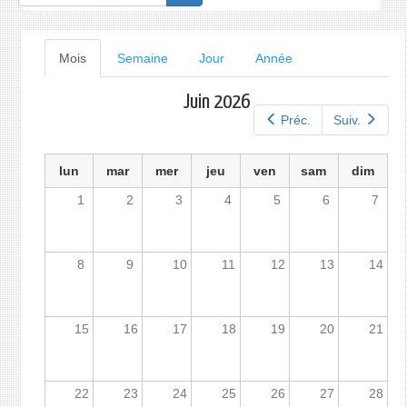
de
recherche
Onglets
Mois
(onglet
Semaine
Jour
Année
actif)
principaux
Juin 2026
Préc.
Suiv.
lun
mar
mer
jeu
ven
sam
dim
1
2
3
4
5
6
7
8
9
10
11
12
13
14
15
16
17
18
19
20
21
22
23
24
25
26
27
28