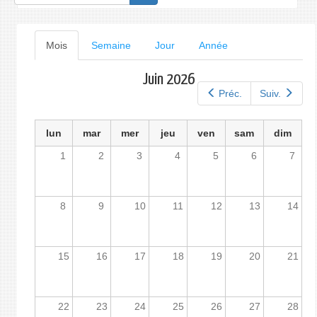
de
recherche
Onglets
Mois
(onglet
Semaine
Jour
Année
actif)
principaux
Juin 2026
Préc.
Suiv.
lun
mar
mer
jeu
ven
sam
dim
1
2
3
4
5
6
7
8
9
10
11
12
13
14
15
16
17
18
19
20
21
22
23
24
25
26
27
28