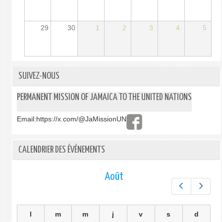
29
30
1
2
3
4
5
SUIVEZ-NOUS
PERMANENT MISSION OF JAMAICA TO THE UNITED NATIONS
Email:
https://x.com/@JaMissionUN
CALENDRIER DES ÉVÉNEMENTS
Août
Préc.
Suiv.
l
m
m
j
v
s
d