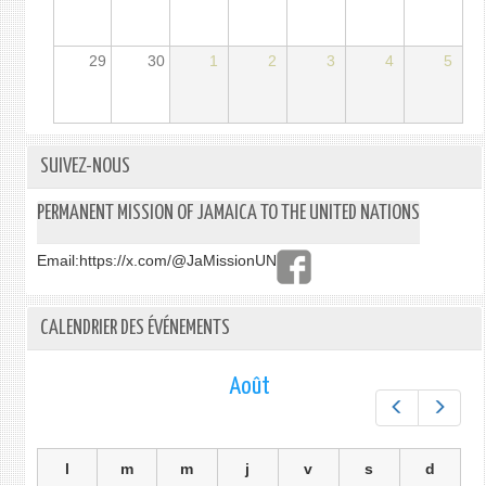
29
30
1
2
3
4
5
SUIVEZ-NOUS
PERMANENT MISSION OF JAMAICA TO THE UNITED NATIONS
Email:
https://x.com/@JaMissionUN
CALENDRIER DES ÉVÉNEMENTS
Août
Préc.
Suiv.
l
m
m
j
v
s
d