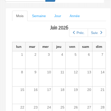
de
recherche
Onglets
Mois
(onglet
Semaine
Jour
Année
actif)
principaux
Juin 2026
Préc.
Suiv.
lun
mar
mer
jeu
ven
sam
dim
1
2
3
4
5
6
7
8
9
10
11
12
13
14
15
16
17
18
19
20
21
22
23
24
25
26
27
28