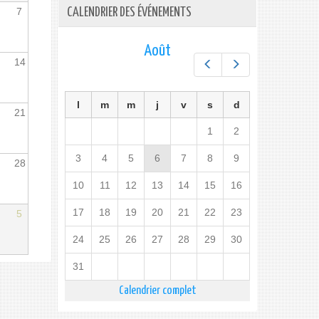
7
CALENDRIER DES ÉVÉNEMENTS
Août
14
Préc.
Suiv.
l
m
m
j
v
s
d
21
1
2
3
4
5
6
7
8
9
28
10
11
12
13
14
15
16
17
18
19
20
21
22
23
5
24
25
26
27
28
29
30
31
Calendrier complet