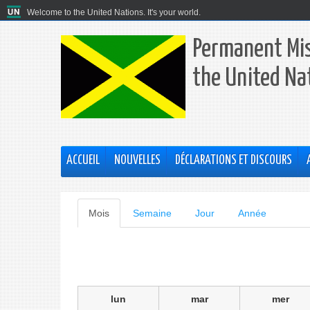
Welcome to the United Nations. It's your world.
Permanent Mis
the United Na
ACCUEIL
NOUVELLES
DÉCLARATIONS ET DISCOURS
Onglets
Mois
(onglet
Semaine
Jour
Année
actif)
principaux
lun
mar
mer