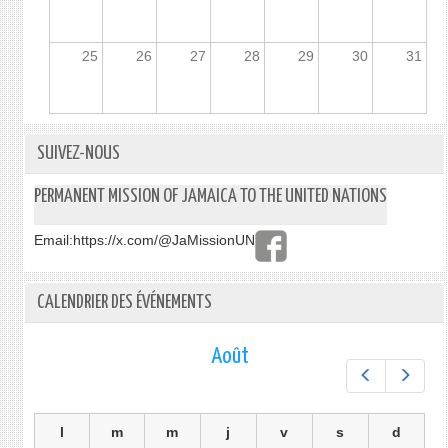
25
26
27
28
29
30
31
SUIVEZ-NOUS
PERMANENT MISSION OF JAMAICA TO THE UNITED NATIONS
Email:
https://x.com/@JaMissionUN
CALENDRIER DES ÉVÉNEMENTS
Août
Préc.
Suiv.
l
m
m
j
v
s
d