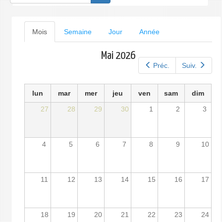
de
recherche
Onglets
Mois
(onglet
Semaine
Jour
Année
actif)
principaux
Mai 2026
Préc.
Suiv.
lun
mar
mer
jeu
ven
sam
dim
27
28
29
30
1
2
3
4
5
6
7
8
9
10
11
12
13
14
15
16
17
18
19
20
21
22
23
24