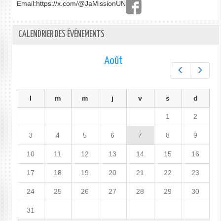
Email:
https://x.com/@JaMissionUN
CALENDRIER DES ÉVÉNEMENTS
Août
Préc.
Suiv.
l
m
m
j
v
s
d
1
2
3
4
5
6
7
8
9
10
11
12
13
14
15
16
17
18
19
20
21
22
23
24
25
26
27
28
29
30
31