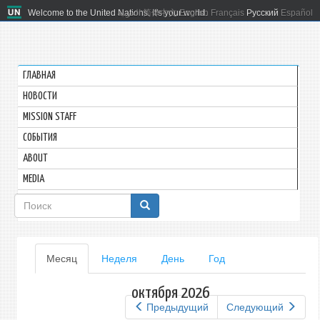
Welcome to the United Nations. It's your world.
العربية
简体中文
English
Français
Русский
Español
ГЛАВНАЯ
HОВОСТИ
MISSION STAFF
СОБЫТИЯ
ABOUT
MEDIA
Форма
поиска
Главные
Месяц
(активная
Неделя
День
Год
вкладка)
вкладки
октября 2026
Предыдущий
Следующий