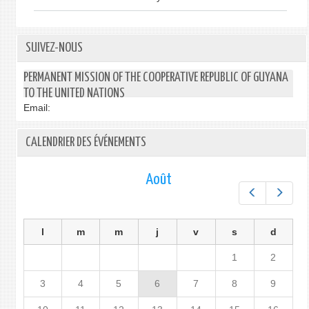
SUIVEZ-NOUS
PERMANENT MISSION OF THE COOPERATIVE REPUBLIC OF GUYANA
TO THE UNITED NATIONS
Email:
CALENDRIER DES ÉVÉNEMENTS
Août
Préc.
Suiv.
l
m
m
j
v
s
d
1
2
3
4
5
6
7
8
9