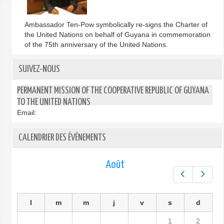
Ambassador Ten-Pow symbolically re-signs the Charter of
the United Nations on behalf of Guyana in commemoration
of the 75th anniversary of the United Nations.
SUIVEZ-NOUS
PERMANENT MISSION OF THE COOPERATIVE REPUBLIC OF GUYANA
TO THE UNITED NATIONS
Email:
CALENDRIER DES ÉVÉNEMENTS
Août
Préc.
Suiv.
l
m
m
j
v
s
d
1
2