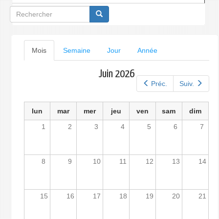
Formulaire
de
recherche
Onglets
Mois
(onglet
Semaine
Jour
Année
actif)
principaux
Juin 2026
Préc.
Suiv.
lun
mar
mer
jeu
ven
sam
dim
1
2
3
4
5
6
7
8
9
10
11
12
13
14
15
16
17
18
19
20
21