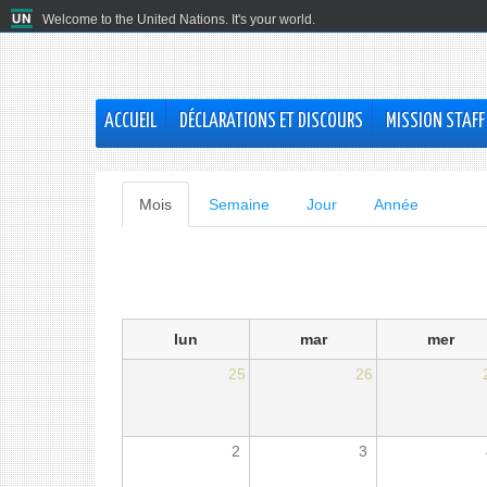
Welcome to the United Nations. It's your world.
ACCUEIL
DÉCLARATIONS ET DISCOURS
MISSION STAFF
Onglets
Mois
(onglet
Semaine
Jour
Année
actif)
principaux
lun
mar
mer
25
26
2
3