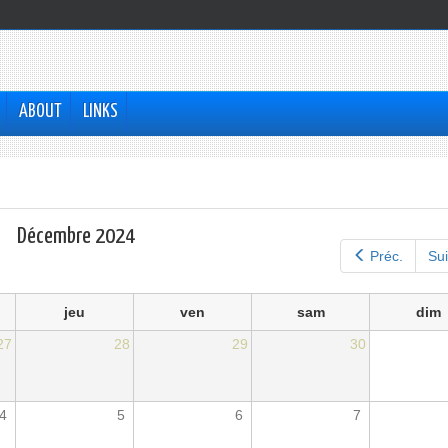
ABOUT
LINKS
Décembre 2024
Préc.
Sui
jeu
ven
sam
dim
27
28
29
30
4
5
6
7