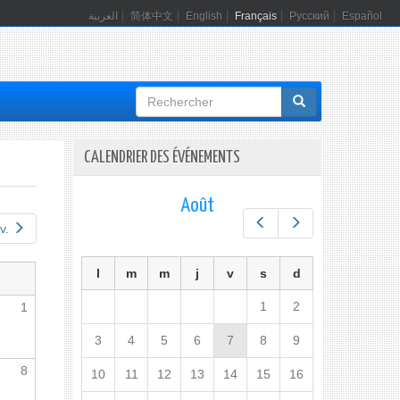
العربية
简体中文
English
Français
Русский
Español
Formulaire
de
recherche
CALENDRIER DES ÉVÉNEMENTS
Août
Préc.
Suiv.
v.
l
m
m
j
v
s
d
1
2
1
3
4
5
6
7
8
9
8
10
11
12
13
14
15
16